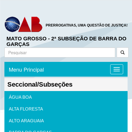
PRERROGATIVAS, UMA QUESTÃO DE JUSTIÇA!
MATO GROSSO - 2ª SUBSEÇÃO DE BARRA DO
GARÇAS
Menu Principal
Toggle n
Seccional/Subseções
ÁGUA BOA
ALTA FLORESTA
ALTO ARAGUAIA