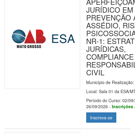
APERFEIÇOA
JURÍDICO EM
PREVENÇÃO 
ASSÉDIO, RI
PSICOSSOCIA
NR-1: ESTRA
JURÍDICAS,
COMPLIANCE
RESPONSABI
CIVIL
Município de Realização
Local: Sala 01 da ESA/M
Período do Curso: 02/09/
26/09/2026 -
Inscrições
Inscreva-se