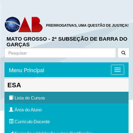
PRERROGATIVAS, UMA QUESTÃO DE JUSTIÇA!
MATO GROSSO - 2ª SUBSEÇÃO DE BARRA DO
GARÇAS
Menu Principal
Toggle n
ESA
Lista de Cursos
Área do Aluno
Currículo Docente