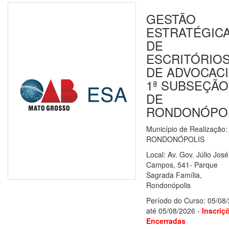
GESTÃO
ESTRATÉGIC
DE
ESCRITÓRIO
DE ADVOCACI
1ª SUBSEÇÃO
DE
RONDONÓPO
Município de Realização:
RONDONÓPOLIS
Local: Av. Gov. Júlio Jos
Campos, 541- Parque
Sagrada Família,
Rondonópolis
Período do Curso: 05/08
até 05/08/2026 -
Inscriç
Encerradas