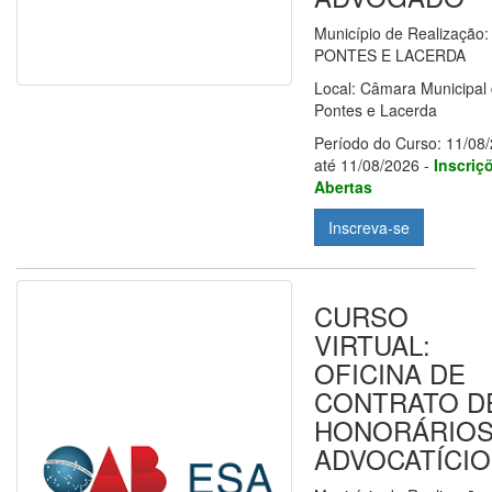
Município de Realização:
PONTES E LACERDA
Local: Câmara Municipal
Pontes e Lacerda
Período do Curso: 11/08
até 11/08/2026 -
Inscriç
Abertas
Inscreva-se
CURSO
VIRTUAL:
OFICINA DE
CONTRATO D
HONORÁRIO
ADVOCATÍCI