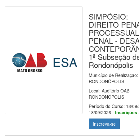
SIMPÓSIO:
DIREITO PEN
PROCESSUAL
PENAL - DES
CONTEPORÂ
1ª Subseção d
Rondonópolis
Município de Realização:
RONDONÓPOLIS
Local: Auditório OAB
RONDONÓPOLIS
Período do Curso: 18/09/
18/09/2026 -
Inscrições
Inscreva-se