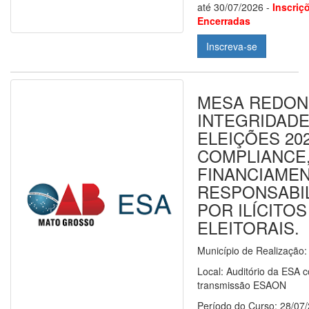
até 30/07/2026 -
Inscriç
Encerradas
Inscreva-se
MESA REDON
INTEGRIDADE
ELEIÇÕES 202
COMPLIANCE
FINANCIAME
RESPONSABI
POR ILÍCITOS
ELEITORAIS.
Município de Realização
Local: Auditório da ESA 
transmissão ESAON
Período do Curso: 28/07/