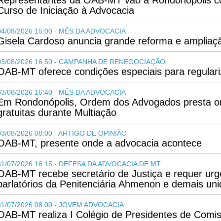
Representantes da OAB-MT vão a Rondonópolis co
Curso de Iniciação à Advocacia
04/08/2026 15:00 - MÊS DA ADVOCACIA
Gisela Cardoso anuncia grande reforma e amplia
03/08/2026 16:50 - CAMPANHA DE RENEGOCIAÇÃO
OAB-MT oferece condições especiais para regulari
03/08/2026 16:40 - MÊS DA ADVOCACIA
Em Rondonópolis, Ordem dos Advogados presta ori
gratuitas durante Multiação
03/08/2026 08:00 - ARTIGO DE OPINIÃO
OAB-MT, presente onde a advocacia acontece
31/07/2026 16:15 - DEFESA DA ADVOCACIA DE MT
OAB-MT recebe secretário de Justiça e requer urg
parlatórios da Penitenciária Ahmenon e demais un
31/07/2026 08:00 - JOVEM ADVOCACIA
OAB-MT realiza I Colégio de Presidentes de Comi