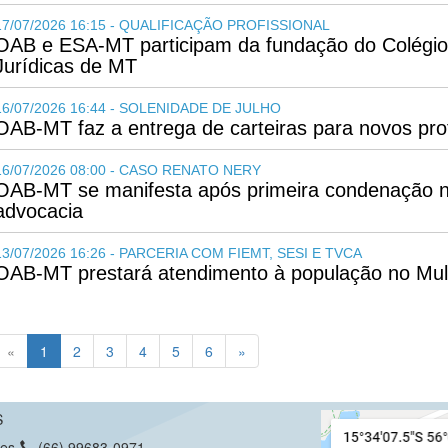
17/07/2026 16:15 - QUALIFICAÇÃO PROFISSIONAL
OAB e ESA-MT participam da fundação do Colégi
Jurídicas de MT
16/07/2026 16:44 - SOLENIDADE DE JULHO
OAB-MT faz a entrega de carteiras para novos prof
16/07/2026 08:00 - CASO RENATO NERY
OAB-MT se manifesta após primeira condenação n
advocacia
13/07/2026 16:26 - PARCERIA COM FIEMT, SESI E TVCA
OAB-MT prestará atendimento à população no Mul
(current)
«
1
2
3
4
5
6
»
S
ues
(66) 99683-0971