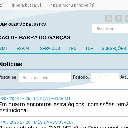
Ir para busca
Ir para menu principal
UMA QUESTÃO DE JUSTIÇA!
EÇÃO DE BARRA DO GARÇAS
A/MT
ESA/MT
SERVIÇOS
TED
TDP
SUBSEÇÕES
Notícias
Pesquisa:
Período:
Até
06/08/2026 16:35 - FORÇA DA OAB-MT
Em quatro encontros estratégicos, comissões temá
institucional
04/08/2026 17:20 - MÊS DA ADVOCACIA