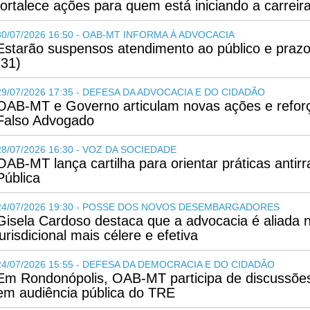
fortalece ações para quem está iniciando a carreir
30/07/2026 16:50 - OAB-MT INFORMA À ADVOCACIA
Estarão suspensos atendimento ao público e prazo
(31)
29/07/2026 17:35 - DEFESA DA ADVOCACIA E DO CIDADÃO
OAB-MT e Governo articulam novas ações e refo
Falso Advogado
28/07/2026 16:30 - VOZ DA SOCIEDADE
OAB-MT lança cartilha para orientar práticas antir
Pública
24/07/2026 19:30 - POSSE DOS NOVOS DESEMBARGADORES
Gisela Cardoso destaca que a advocacia é aliada
jurisdicional mais célere e efetiva
24/07/2026 15:55 - DEFESA DA DEMOCRACIA E DO CIDADÃO
Em Rondonópolis, OAB-MT participa de discussões
em audiência pública do TRE