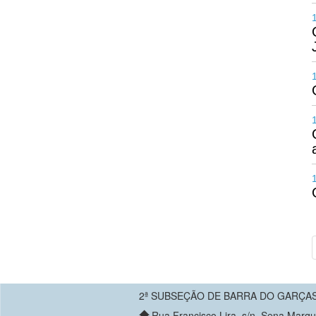
2ª SUBSEÇÃO DE BARRA DO GARÇA
Rua Francisco Lira, s/n, Sena Marq