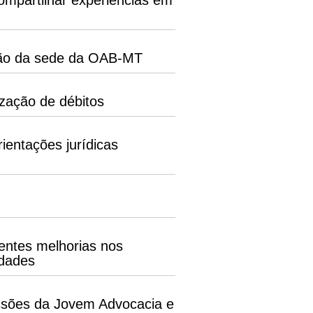
mpartilhar experiências em
ção da sede da OAB-MT
zação de débitos
entações jurídicas
entes melhorias nos
idades
ssões da Jovem Advocacia e