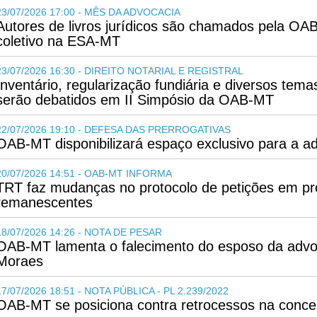
23/07/2026 17:00 - MÊS DA ADVOCACIA
Autores de livros jurídicos são chamados pela O
coletivo na ESA-MT
23/07/2026 16:30 - DIREITO NOTARIAL E REGISTRAL
Inventário, regularização fundiária e diversos tema
serão debatidos em II Simpósio da OAB-MT
22/07/2026 19:10 - DEFESA DAS PRERROGATIVAS
OAB-MT disponibilizará espaço exclusivo para a a
20/07/2026 14:51 - OAB-MT INFORMA
TRT faz mudanças no protocolo de petições em pr
remanescentes
18/07/2026 14:26 - NOTA DE PESAR
OAB-MT lamenta o falecimento do esposo da ad
Moraes
17/07/2026 18:51 - NOTA PÚBLICA - PL 2.239/2022
OAB-MT se posiciona contra retrocessos na conces