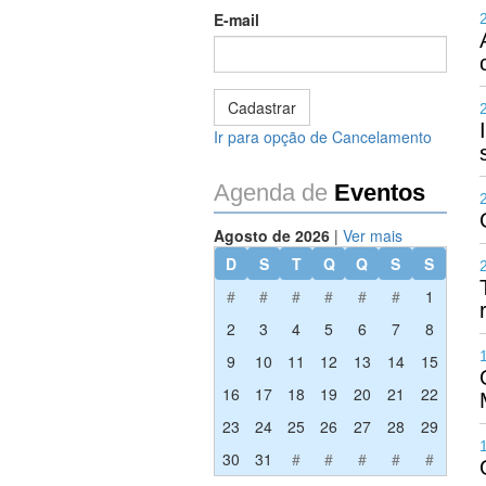
E-mail
Ir para opção de Cancelamento
Agenda de
Eventos
Agosto de 2026
|
Ver mais
D
S
T
Q
Q
S
S
#
#
#
#
#
#
1
2
3
4
5
6
7
8
9
10
11
12
13
14
15
16
17
18
19
20
21
22
23
24
25
26
27
28
29
30
31
#
#
#
#
#