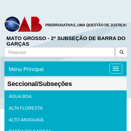
PRERROGATIVAS, UMA QUESTÃO DE JUSTIÇA!
MATO GROSSO - 2ª SUBSEÇÃO DE BARRA DO
GARÇAS
Menu Principal
Toggle n
Seccional/Subseções
ÁGUA BOA
ALTA FLORESTA
ALTO ARAGUAIA