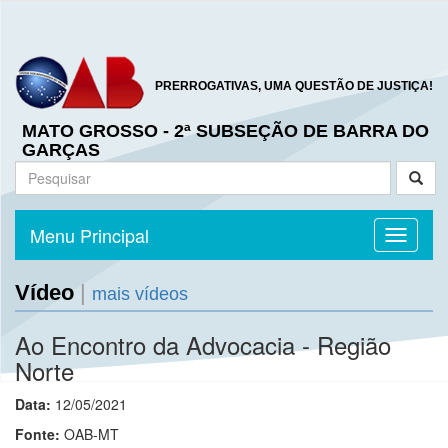
PRERROGATIVAS, UMA QUESTÃO DE JUSTIÇA!
MATO GROSSO - 2ª SUBSEÇÃO DE BARRA DO
GARÇAS
Menu Principal
Toggle n
Vídeo
|
mais vídeos
Ao Encontro da Advocacia - Região
Norte
Data:
12/05/2021
Fonte:
OAB-MT