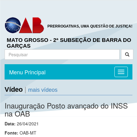
PRERROGATIVAS, UMA QUESTÃO DE JUSTIÇA!
MATO GROSSO - 2ª SUBSEÇÃO DE BARRA DO
GARÇAS
Menu Principal
Toggle n
Vídeo
|
mais vídeos
Inauguração Posto avançado do INSS
na OAB
Data:
26/04/2021
Fonte:
OAB-MT