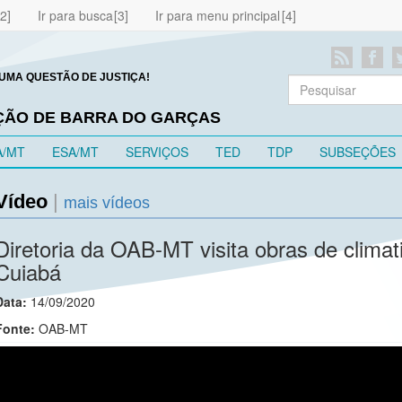
Ir para busca
Ir para menu principal
UMA QUESTÃO DE JUSTIÇA!
EÇÃO DE BARRA DO GARÇAS
A/MT
ESA/MT
SERVIÇOS
TED
TDP
SUBSEÇÕES
Vídeo
|
mais vídeos
Diretoria da OAB-MT visita obras de clima
Cuiabá
Data:
14/09/2020
Fonte:
OAB-MT