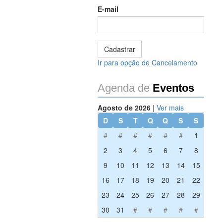
E-mail
Ir para opção de Cancelamento
Agenda de
Eventos
Agosto de 2026
|
Ver mais
D
S
T
Q
Q
S
S
#
#
#
#
#
#
1
2
3
4
5
6
7
8
9
10
11
12
13
14
15
16
17
18
19
20
21
22
23
24
25
26
27
28
29
30
31
#
#
#
#
#