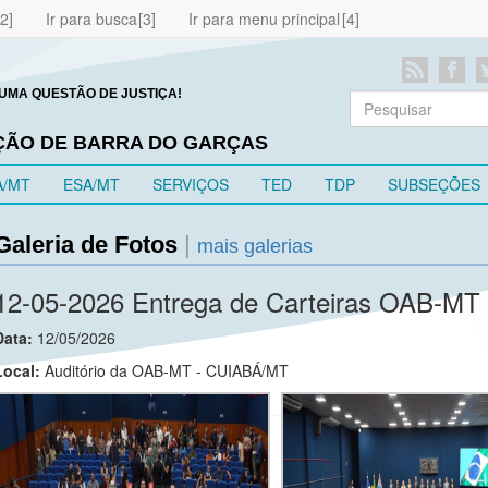
Ir para busca
Ir para menu principal
UMA QUESTÃO DE JUSTIÇA!
EÇÃO DE BARRA DO GARÇAS
A/MT
ESA/MT
SERVIÇOS
TED
TDP
SUBSEÇÕES
Galeria de Fotos
|
mais galerias
12-05-2026 Entrega de Carteiras OAB-MT
Data:
12/05/2026
Local:
Auditório da OAB-MT - CUIABÁ/MT