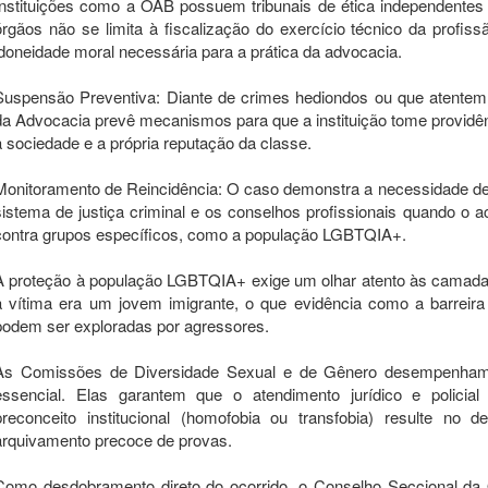
Instituições como a OAB possuem tribunais de ética independentes 
órgãos não se limita à fiscalização do exercício técnico da profi
idoneidade moral necessária para a prática da advocacia.
Suspensão Preventiva: Diante de crimes hediondos ou que atentem c
da Advocacia prevê mecanismos para que a instituição tome providên
a sociedade e a própria reputação da classe.
Monitoramento de Reincidência: O caso demonstra a necessidade de
sistema de justiça criminal e os conselhos profissionais quando o ac
contra grupos específicos, como a população LGBTQIA+.
A proteção à população LGBTQIA+ exige um olhar atento às camadas 
a vítima era um jovem imigrante, o que evidência como a barreira l
podem ser exploradas por agressores.
As Comissões de Diversidade Sexual e de Gênero desempenham 
essencial. Elas garantem que o atendimento jurídico e policia
preconceito institucional (homofobia ou transfobia) resulte no 
arquivamento precoce de provas.
Como desdobramento direto do ocorrido, o Conselho Seccional da 