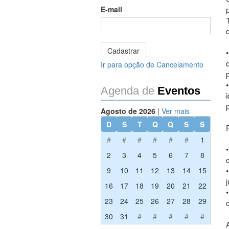
E-mail
•
Ir para opção de Cancelamento
•
Agenda de
Eventos
Agosto de 2026
|
Ver mais
D
S
T
Q
Q
S
S
#
#
#
#
#
#
1
•
2
3
4
5
6
7
8
9
10
11
12
13
14
15
•
16
17
18
19
20
21
22
•
23
24
25
26
27
28
29
30
31
#
#
#
#
#