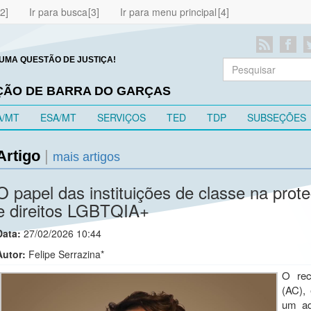
Ir para busca
Ir para menu principal
UMA QUESTÃO DE JUSTIÇA!
EÇÃO DE BARRA DO GARÇAS
A/MT
ESA/MT
SERVIÇOS
TED
TDP
SUBSEÇÕES
Artigo
|
mais artigos
O papel das instituições de classe na prot
e direitos LGBTQIA+
Data:
27/02/2026 10:44
Autor:
Felipe Serrazina*
O rec
(AC),
um ad