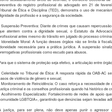
preventiva do registro profissional do advogado em 21 de fevere
Tribunal de Ética e Disciplina (TED), demonstra o uso de mecanism
dignidade da profissão e a segurança da sociedade.
Suspensão Preventiva: Diante de crimes que causam repercussão 
que atentem contra a dignidade sexual, o Estatuto da Advocacia
profissional antes mesmo do trânsito em julgado do processo criminal
Idoneidade Moral: A função desses órgãos não se limita à fisca
idoneidade necessária para a prática jurídica. A suspensão sinal
prerrogativas profissionais como escudo para abusos.
Para que o sistema de proteção seja efetivo, a articulação entre órg
Celeridade no Tribunal de Ética: A resposta rápida da OAB-AC s
casos de violência de gênero e sexual;
Monitoramento de Reincidência: O caso reforça a necessidade de 
justiça criminal e os conselhos profissionais quando há histórico de 
Acolhimento Especializado: Fortalecimento de redes de apoio q
comunidade LGBTQIA+, garantindo que denúncias sejam levadas adi
A justiça, para ser plena, não deve apenas punir o agressor