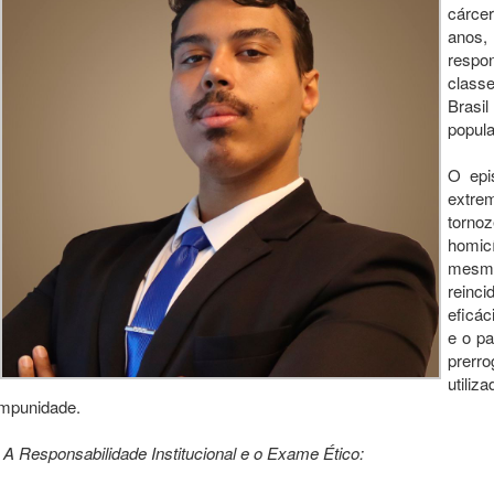
cárce
anos,
respon
class
Brasi
popula
O epi
extrem
tornoz
homic
mesm
reinc
eficá
e o pa
prerr
util
impunidade.
A Responsabilidade Institucional e o Exame Ético: