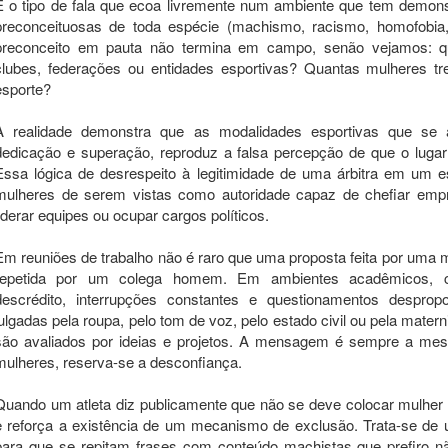
É o tipo de fala que ecoa livremente num ambiente que tem demonstr
preconceituosas de toda espécie (machismo, racismo, homofobia,
preconceito em pauta não termina em campo, senão vejamos: q
clubes, federações ou entidades esportivas? Quantas mulheres t
esporte?
A realidade demonstra que as modalidades esportivas que se
dedicação e superação, reproduz a falsa percepção de que o lugar
Essa lógica de desrespeito à legitimidade de uma árbitra em um 
mulheres de serem vistas como autoridade capaz de chefiar empres
liderar equipes ou ocupar cargos políticos.
Em reuniões de trabalho não é raro que uma proposta feita por uma m
repetida por um colega homem. Em ambientes acadêmicos, ci
descrédito, interrupções constantes e questionamentos desprop
julgadas pela roupa, pelo tom de voz, pelo estado civil ou pela mat
são avaliados por ideias e projetos. A mensagem é sempre a mes
mulheres, reserva-se a desconfiança.
Quando um atleta diz publicamente que não se deve colocar mulher p
e reforça a existência de um mecanismo de exclusão. Trata-se de 
para que se repitam frases com conteúdo machistas que prefiro não