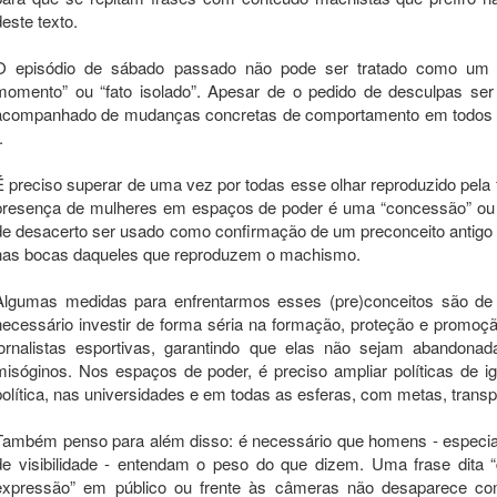
deste texto.
O episódio de sábado passado não pode ser tratado como um mer
momento” ou “fato isolado”. Apesar de o pedido de desculpas ser
acompanhado de mudanças concretas de comportamento em todos os
-.
É preciso superar de uma vez por todas esse olhar reproduzido pela f
presença de mulheres em espaços de poder é uma “concessão” ou “b
de desacerto ser usado como confirmação de um preconceito antigo
nas bocas daqueles que reproduzem o machismo.
Algumas medidas para enfrentarmos esses (pre)conceitos são de 
necessário investir de forma séria na formação, proteção e promoção 
jornalistas esportivas, garantindo que elas não sejam abandonad
misóginos. Nos espaços de poder, é preciso ampliar políticas de 
política, nas universidades e em todas as esferas, com metas, transp
Também penso para além disso: é necessário que homens - especi
de visibilidade - entendam o peso do que dizem. Uma frase dita 
expressão” em público ou frente às câmeras não desaparece com 