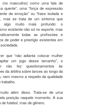
s (no masculino) como uma fala de
ça quente”, uma “força de expressão
rente da emoção” ou “frase isolada e
iz”, mas se trata de um sintoma que
la algo muito mais profundo: o
smo existente não só no esporte, mas
aticamente todas as profissões e
s de poder e prestígio existentes em
 sociedade.
zer que “não adianta colocar mulher
apitar um jogo desse tamanho”, o
dor não fez questionamentos às
es da árbitra sobre lances ao longo da
a, nem mesmo a respeito da qualidade
 trabalho.
muito além disso. Trata-se de uma
quela posição naquele momento. A sua
a de futebol, mas de gênero.