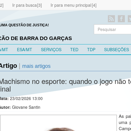
Ir para busca
Ir para menu principal
UMA QUESTÃO DE JUSTIÇA!
EÇÃO DE BARRA DO GARÇAS
A/MT
ESA/MT
SERVIÇOS
TED
TDP
SUBSEÇÕES
Artigo
|
mais artigos
Machismo no esporte: quando o jogo não t
final
Data:
23/02/2026 13:00
Autor:
Giovane Santin
As pa
uma p
Campe