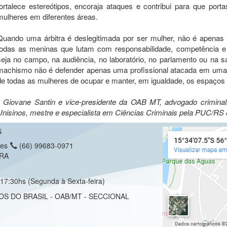
fortalece estereótipos, encoraja ataques e contribui para que por
mulheres em diferentes áreas.
Quando uma árbitra é deslegitimada por ser mulher, não é apenas
todas as meninas que lutam com responsabilidade, competência e 
seja no campo, na audiência, no laboratório, no parlamento ou na s
machismo não é defender apenas uma profissional atacada em uma par
de todas as mulheres de ocupar e manter, em igualdade, os espaços
* Giovane Santin e vice-presidente da OAB MT, advogado criminali
Unisinos, mestre e especialista em Ciências Criminais pela PUC/RS
S
ues
(66) 99683-0971
RRA
17:30hs (Segunda à Sexta-feira)
OS DO BRASIL - OAB/MT - SECCIONAL