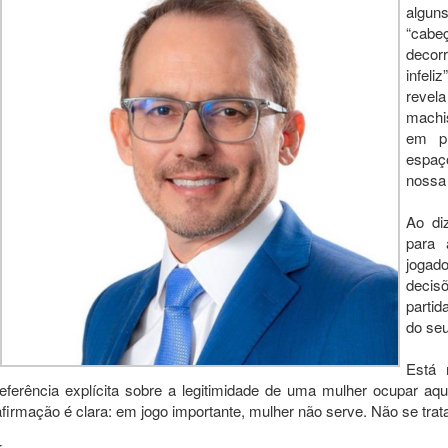
algun
“cabe
decor
infel
reve
machi
em pr
espaço
nossa
Ao di
para 
joga
decisõ
partid
do seu
Está 
referência explícita sobre a legitimidade de uma mulher ocupar a
afirmação é clara: em jogo importante, mulher não serve. Não se trat