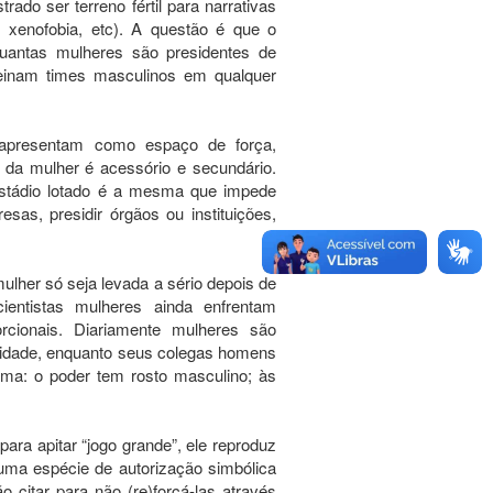
ado ser terreno fértil para narrativas
 xenofobia, etc). A questão é que o
uantas mulheres são presidentes de
reinam times masculinos em qualquer
 apresentam como espaço de força,
 da mulher é acessório e secundário.
estádio lotado é a mesma que impede
as, presidir órgãos ou instituições,
ulher só seja levada a sério depois de
entistas mulheres ainda enfrentam
orcionais. Diariamente mulheres são
ernidade, enquanto seus colegas homens
ma: o poder tem rosto masculino; às
ara apitar “jogo grande”, ele reproduz
uma espécie de autorização simbólica
 citar para não (re)forçá-las através